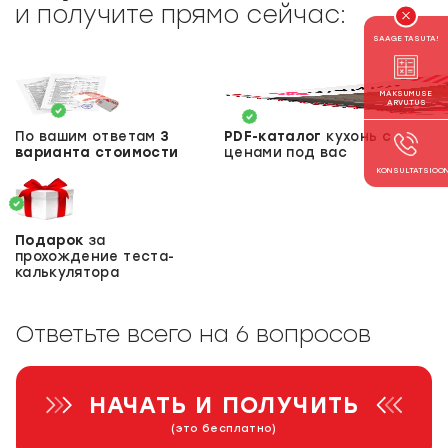
и получите прямо сейчас:
SAAGE TASUTA!
MAKSUMUSE
ARVUTUS
По вашим ответам
3
PDF-каталог
кухонь с
варианта стоимости
ценами под вас
KONSULTATSIOO
Подарок
за
прохождение теста-
калькулятора
Ответьте всего на 6 вопросов
НАЧАТЬ И ПОЛУЧИТЬ
(это бесплатно)