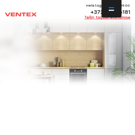
Helistage E-P 11:00-19:00
+372 53736181
Tellin tagasihelistamise