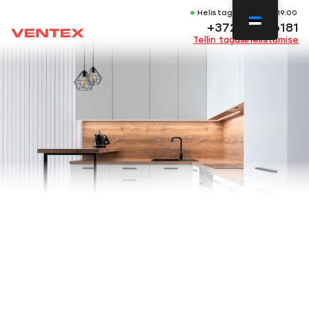
Helistage E-P 11:00-19:00
+372 53736181
Tellin tagasihelistamise