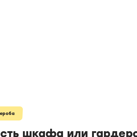
дероба
сть шкафа или гардер