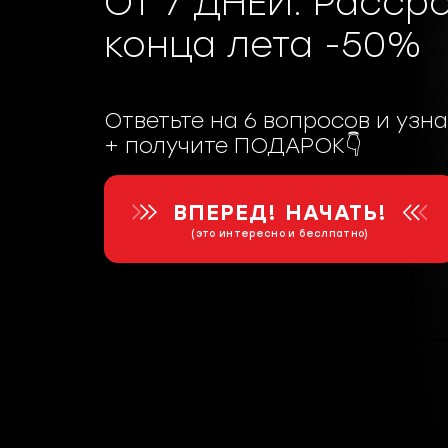
ОТ 7 ДНЕЙ. Расср
конца лета -50%
Ответьте на 6 вопросов и узн
+ получите ПОДАРОК👇
ВПЕРЕД! НАЧАТЬ!
(это интересно и беслпатно)