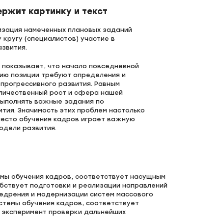
ржит картинку и текст
изация намеченных плановых заданий
кругу (специалистов) участие в
звития.
 показывает, что начало повседневной
ию позиции требуют определения и
 прогрессивного развития. Равным
личественный рост и сфера нашей
выполнять важные задания по
тия. Значимость этих проблем настолько
место обучения кадров играет важную
одели развития.
емы обучения кадров, соответствует насущным
бствует подготовки и реализации направлений
недрения и модернизации систем массового
стемы обучения кадров, соответствует
 эксперимент проверки дальнейших