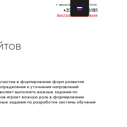
Звоните Пн-Вс 11.00-19.00
+372 53736181
Быстрая консультация
йтов
 участие в формировании форм развития.
определения и уточнения направлений
зволяет выполнять важные задания по
дров играет важную роль в формировании
жные задания по разработке системы обучения